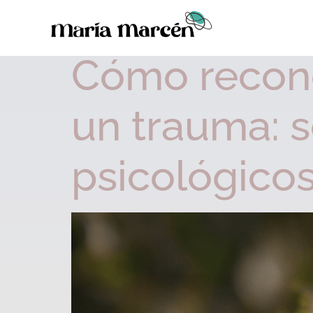
Día:
18 de febrer
Cómo recon
un trauma: 
psicológico