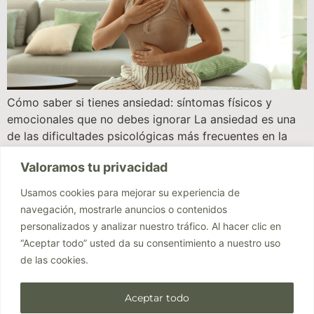
Cómo saber si tienes ansiedad: síntomas físicos y
emocionales que no debes ignorar La ansiedad es una
de las dificultades psicológicas más frecuentes en la
actualidad. Sin embargo, muchas personas viven con
Valoramos tu privacidad
ansiedad durante años sin saber exactamente lo que les
ocurre. De hecho, es muy común pensar que “solo es
Usamos cookies para mejorar su experiencia de
estrés”, “ya se pasará” […]
navegación, mostrarle anuncios o contenidos
personalizados y analizar nuestro tráfico. Al hacer clic en
“Aceptar todo” usted da su consentimiento a nuestro uso
de las cookies.
Aceptar todo