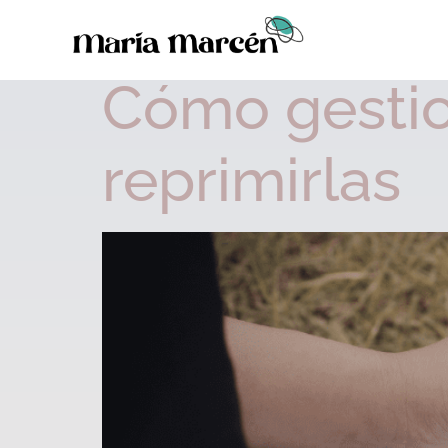
Día:
20 de mayo 
Cómo gestio
reprimirlas