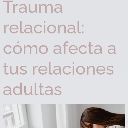
Trauma
relacional:
cómo afecta a
tus relaciones
adultas