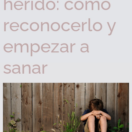
herido: cómo
reconocerlo y
empezar a
sanar