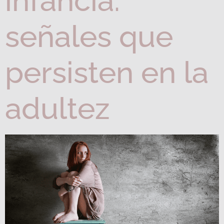
infancia:
señales que
persisten en la
adultez