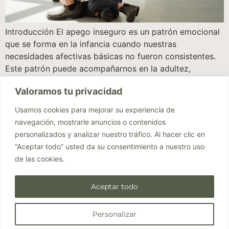
Introducción El apego inseguro es un patrón emocional
que se forma en la infancia cuando nuestras
necesidades afectivas básicas no fueron consistentes.
Este patrón puede acompañarnos en la adultez,
afectando nuestras relaciones de pareja, amistades y
Valoramos tu privacidad
vínculos familiares. Desde una terapia integradora
basada en trauma y apego, comprendemos que existen
Usamos cookies para mejorar su experiencia de
diferentes estilos de apego, pero […]
navegación, mostrarle anuncios o contenidos
personalizados y analizar nuestro tráfico. Al hacer clic en
“Aceptar todo” usted da su consentimiento a nuestro uso
de las cookies.
Aceptar todo
© 2025 Todos los derechos reservados. Diseñado por Núria Bellver -
Personalizar
Estudio de branding y diseño web
1