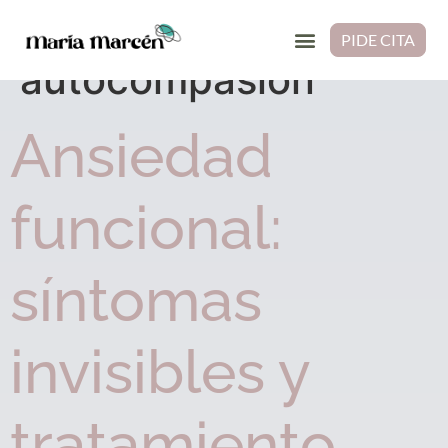
Etiqueta:
PIDE CITA
autocompasión
Ansiedad
funcional:
síntomas
invisibles y
tratamiento