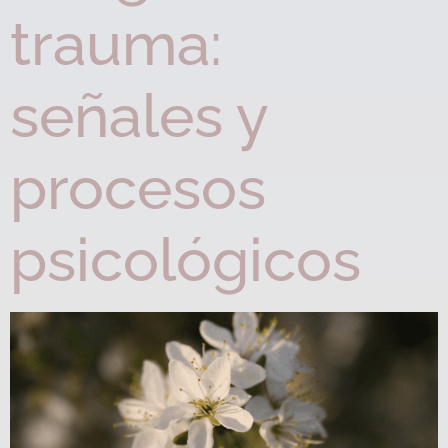
trauma:
señales y
procesos
psicológicos