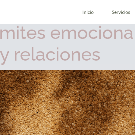
r psicológico
Inicio
Servicios
ímites emociona
 y relaciones