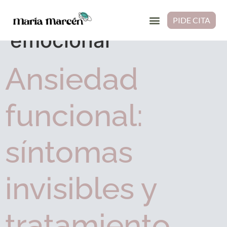
Etiqueta:
gestión
PIDE CITA
emocional
Ansiedad
funcional:
síntomas
invisibles y
tratamiento