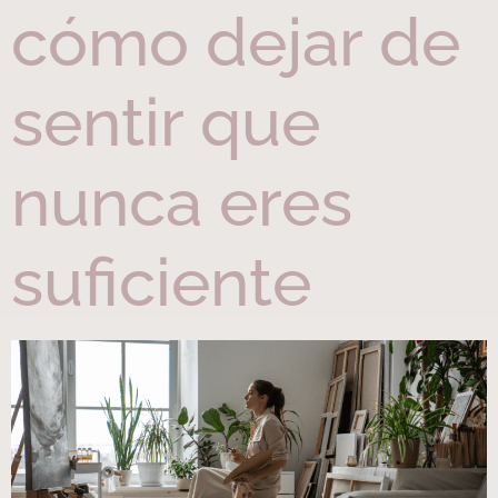
cómo dejar de
sentir que
nunca eres
suficiente