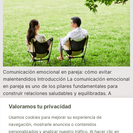
Comunicación emocional en pareja: cómo evitar
malentendidos Introducción La comunicación emocional
en pareja es uno de los pilares fundamentales para
construir relaciones saludables y equilibradas. A
menudo, los conflictos no surgen por la falta de amor,
Valoramos tu privacidad
sino por malentendidos y dificultades para expresar
emociones de manera clara y segura. Para quienes han
Usamos cookies para mejorar su experiencia de
vivido experiencias de […]
navegación, mostrarle anuncios o contenidos
personalizados y analizar nuestro tráfico. Al hacer clic en