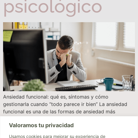
psicológico
Ansiedad funcional: qué es, síntomas y cómo
gestionarla cuando “todo parece ir bien” La ansiedad
funcional es una de las formas de ansiedad más
invisibles y, al mismo tiempo, más frecuentes en la
Valoramos tu privacidad
actualidad. Se trata de un tipo de ansiedad que no
paraliza, sino que, por el contrario, permite a la persona
Usamos cookies para mejorar su experiencia de