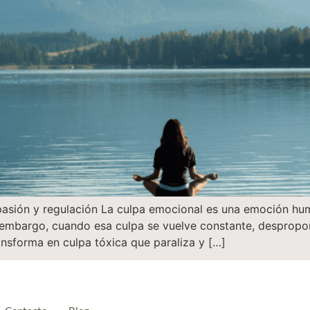
asión y regulación La culpa emocional es una emoción hum
n embargo, cuando esa culpa se vuelve constante, despropo
nsforma en culpa tóxica que paraliza y […]