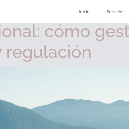
integradora
Inicio
Servicios
onal: cómo gest
 regulación