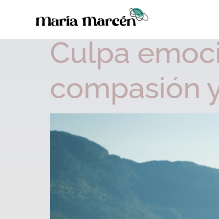
Etiqueta:
terapia 
Culpa emoci
compasión y