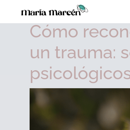
Etiqueta:
trauma r
Cómo recon
un trauma: 
psicológico