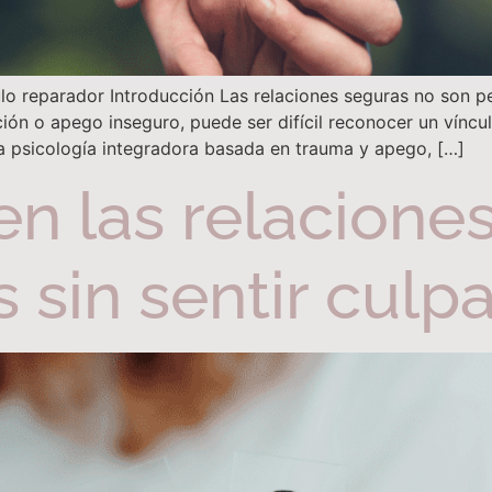
o reparador Introducción Las relaciones seguras no son per
ión o apego inseguro, puede ser difícil reconocer un víncu
la psicología integradora basada en trauma y apego, […]
en las relacione
 sin sentir culp