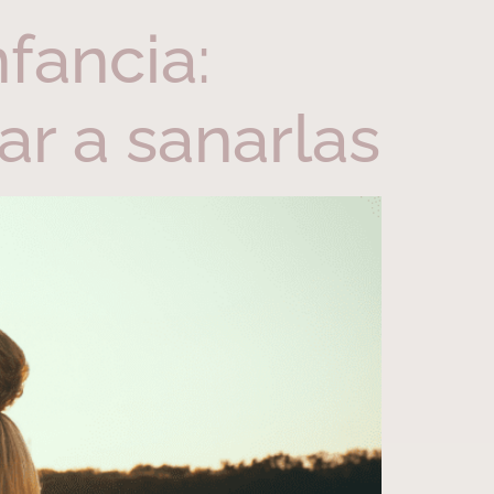
fancia:
r a sanarlas