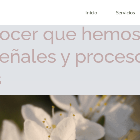
elacional
Inicio
Servicios
ocer que hemos
señales y proces
s