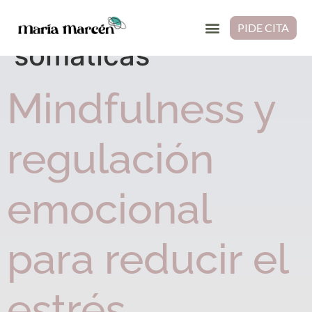
Etiqueta:
técnicas
PIDE CITA
somáticas
Mindfulness y
regulación
emocional
para reducir el
estrés