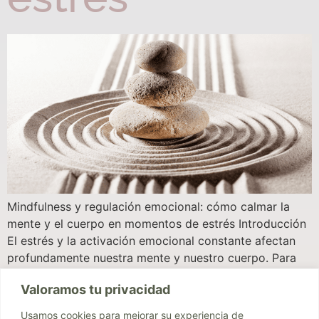
Mindfulness y regulación emocional: cómo calmar la
mente y el cuerpo en momentos de estrés Introducción
El estrés y la activación emocional constante afectan
profundamente nuestra mente y nuestro cuerpo. Para
quienes han vivido experiencias de trauma o apego
Valoramos tu privacidad
inseguro, estas activaciones pueden ser más intensas y
difíciles de manejar. El mindfulness, o conciencia plena,
Usamos cookies para mejorar su experiencia de